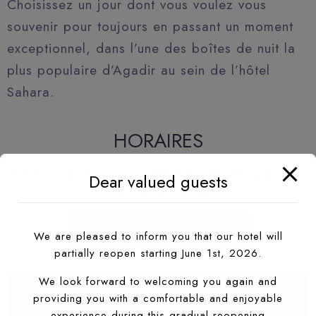
Choisissez un jour dont vous voulez vous
souvenir pour toujours en passant un moment
exceptionnel, dans l’une des boîtes de nuit la
plus populaire d’Agadir au sein de l’hôtel
Sahara.
HORAIRES
Happy Hour disponible du lundi au vendredi 8pm-10pm
Dear valued guests
Dress Code: Casual
Plus d’infos Appelez-nous
We are pleased to inform you that our hotel will
partially reopen starting June 1st, 2026.
We look forward to welcoming you again and
providing you with a comfortable and enjoyable
experience during this gradual reopening