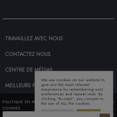
TRAVAILLEZ AVEC NOUS
CONTACTEZ NOUS
CENTRE DE MÉDIAS
We use cookies on our website to
give you the most relevant
MEILLEURS PRIX GARANTIS
experience by remembering your
preferences and repeat visits. By
clicking “Accept”, you consent to
POLITIQUE EN MATIÈRE DE
© SAHARA
the use of ALL the cookies.
COOKIES
HOTEL. ALL
Cookie Settings
Accept All
TERMES ET CONDITIONS
RIGHTS