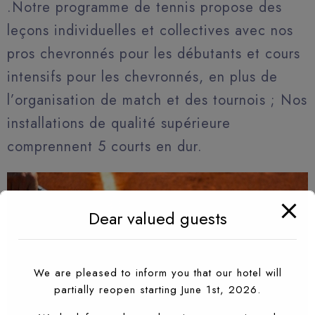
.Notre programme de tennis propose des
leçons individuelles et collectives avec nos
pros chevronnés pour les débutants et cours
intensifs pour les chevronnés, en plus de
l’organisation de match et des tournois ; Nos
installations de qualité supérieure
comprennent 5 courts en dur.
Dear valued guests
We are pleased to inform you that our hotel will
partially reopen starting June 1st, 2026.