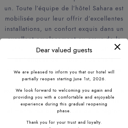
un. Toute l’équipe de l’hôtel Sahara est
mobilisée pour leur offrir d’excellentes
installations, un confort exquis dans un
excellent emplacement au cœur de la
ville d’Agadir. En plus des qualités
Dear valued guests
esthétiques de l’hôtel, nos chefs
cuisiniers innovent dans l’art culinaire
We are pleased to inform you that our hotel will
pour offrir un service client
partially reopen starting June 1st, 2026.
exceptionnel et éco-responsables par le
We look forward to welcoming you again and
providing you with a comfortable and enjoyable
choix et les origines des ingrédients
experience during this gradual reopening
alimentaires biologiques de la région
phase.
d’Agadir
Thank you for your trust and loyalty.