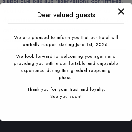
s’applique pas aux réservations confirmées.
Veuillez noter que notre tarification est
Dear valued guests
dynamique et continuellement modifiée. Pour
cette raison, notre garantie de
We are pleased to inform you that our hotel will
correspondance des prix ne peut pas
partially reopen starting June 1st, 2026.
s’appliquer aux réservations confirmées.
We look forward to welcoming you again and
providing you with a comfortable and enjoyable
experience during this gradual reopening
phase.
Thank you for your trust and loyalty.
See you soon!