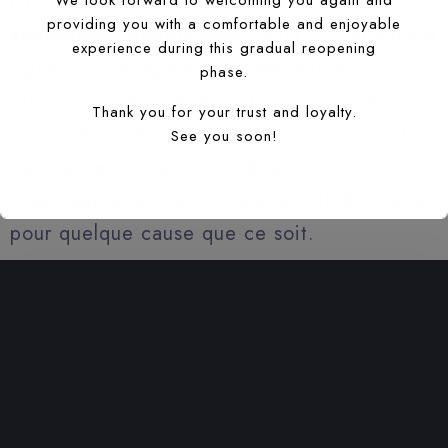
illicite.
Indisponibilité du site
providing you with a comfortable and enjoyable
saharahotelagadir.com
Sotim (Hôtel Sahara
experience during this gradual reopening
Agadir ) s’engage à faire ses meilleurs
phase.
efforts pour assurer aux utilisateurs une
Thank you for your trust and loyalty.
accessibilité du site à tout moment. Hôtel
See you soon!
Sahara Agadir ne pourra être tenu
responsable, en cas d’indisponibilité du site,
pour quelque cause que ce soit.