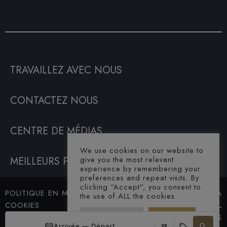
TRAVAILLEZ AVEC NOUS
CONTACTEZ NOUS
CENTRE DE MÉDIAS
We use cookies on our website to
MEILLEURS PRIX GARANTIS
give you the most relevant
experience by remembering your
preferences and repeat visits. By
clicking “Accept”, you consent to
POLITIQUE EN MATIÈRE DE
© SAHARA
the use of ALL the cookies.
COOKIES
HOTEL. ALL
Cookie Settings
Accept All
TERMES ET CONDITIONS
RIGHTS
Arrivée — Départ