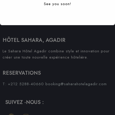
See you soon!
S'ABONNER À
HÔTEL SAHARA, AGADIR
Le Sahara Hôtel Agadir combine style et innovation pour
créer une toute nouvelle expérience hôtelière.
RESERVATIONS
T: +212 5288-40660
booking@saharahotelagadir.com
SUIVEZ -NOUS :