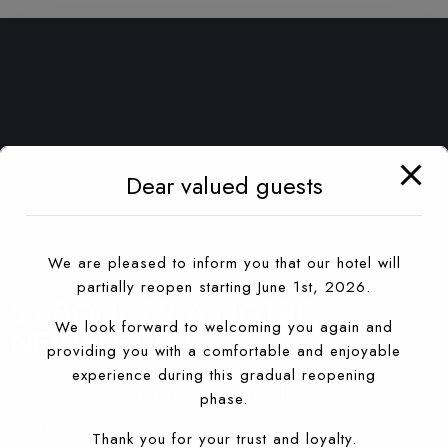
Dear valued guests
We are pleased to inform you that our hotel will
partially reopen starting June 1st, 2026.
S'ABONNER À NOTRE
We look forward to welcoming you again and
NEWSLETTER
providing you with a comfortable and enjoyable
experience during this gradual reopening
Recevez les dernières nouvelles de Sahara
phase.
Hotel
Thank you for your trust and loyalty.