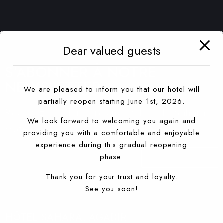
Dear valued guests
S'ABONNER À NOTRE
NEWSLETTER
We are pleased to inform you that our hotel will
partially reopen starting June 1st, 2026.
Recevez les dernières nouvelles de Sahara
We look forward to welcoming you again and
Hotel
providing you with a comfortable and enjoyable
experience during this gradual reopening
phase.
S'ABONNER À
Thank you for your trust and loyalty.
See you soon!
HÔTEL SAHARA, AGADIR