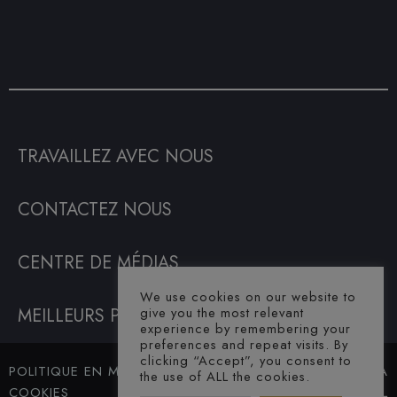
TRAVAILLEZ AVEC NOUS
CONTACTEZ NOUS
CENTRE DE MÉDIAS
We use cookies on our website to
MEILLEURS PRIX GARANTIS
give you the most relevant
experience by remembering your
preferences and repeat visits. By
clicking “Accept”, you consent to
POLITIQUE EN MATIÈRE DE
© SAHARA
the use of ALL the cookies.
COOKIES
HOTEL. ALL