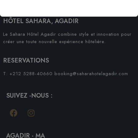
HÔTEL SAHARA, AGADIR
Le Sahara Hôtel Agadir combine style et innovation pour
créer une toute nouvelle expérience hôtelière.
RESERVATIONS
T: +212 5288-40660
booking@saharahotelagadir.com
SUIVEZ -NOUS :
AGADIR - MA