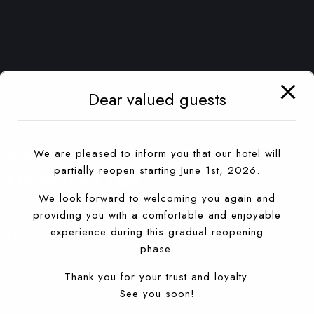
Dear valued guests
S'ABONNER À NOTRE
We are pleased to inform you that our hotel will
partially reopen starting June 1st, 2026.
NEWSLETTER
We look forward to welcoming you again and
Recevez les dernières nouvelles de Sahara
providing you with a comfortable and enjoyable
experience during this gradual reopening
Hotel
phase.
Thank you for your trust and loyalty.
S'ABONNER À
See you soon!