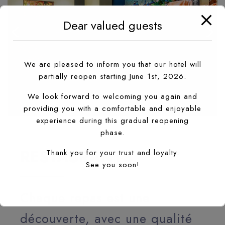
Dear valued guests
We are pleased to inform you that our hotel will
partially reopen starting June 1st, 2026.
We look forward to welcoming you again and
providing you with a comfortable and enjoyable
experience during this gradual reopening
LE MARRAKECH RESTAURANT
E
phase.
RESTAURANTS
Thank you for your trust and loyalty.
See you soon!
Chaque repas est une
découverte, avec une qualité