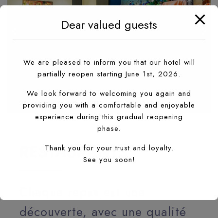
Dear valued guests
We are pleased to inform you that our hotel will
partially reopen starting June 1st, 2026.
We look forward to welcoming you again and
providing you with a comfortable and enjoyable
experience during this gradual reopening
LE MARRAKECH RESTAURANT
E
phase.
RESTAURANTS
Thank you for your trust and loyalty.
See you soon!
Chaque repas est une
découverte, avec une qualité