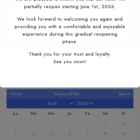
partially reopen starting June 1st, 2026.
We look forward to welcoming you again and
Spa Salon
providing you with a comfortable and enjoyable
header
experience during this gradual reopening
phase.
Thank you for your trust and loyalty.
See you soon!
Availability Calendar
<Préc
Aujourd'hui
Suiv>
Lu
Ma
Me
Je
Ve
Sa
Di
1
2
3
4
5
6
7
8
9