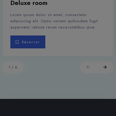
Deluxe room
Lorem ipsum dolor sit amet, consectetur
adipisicing elit. Optio veniam quibusdam fugit
aspernatur ratione rerum necessitatibus ipsa
eligendi? Laudantium beatae aut earum ab
doloribus tempore veritatis repellat natus illo,
Réserver
veniam quibusdam fugit aspernatur cumque harum
quos esse libero nesciunt, molestiae saepe,
possimus a suscipit.
1
/
6